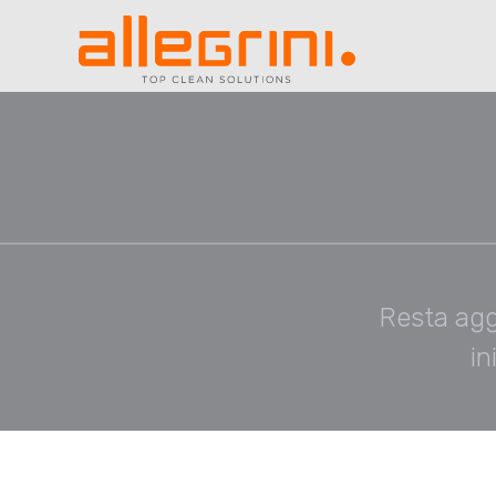
Resta agg
in