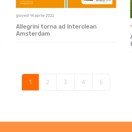
giovedì 14 aprile 2022
Allegrini torna ad Interclean
Amsterdam
1
2
3
4
5