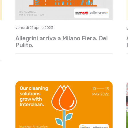
venerdì 21 aprile 2023
Allegrini arriva a Milano Fiera. Del
Pulito.