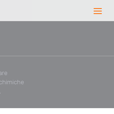
are
 chimiche
.