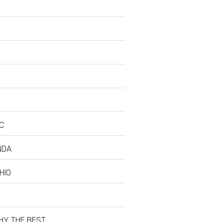
C
NDA
HIO
HY THE BEST